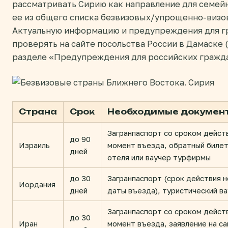
рассматривать Сирию как направление для семейн
ее из общего списка безвизовых/упрощенно-визо
Актуальную информацию и предупреждения для г
проверять на сайте посольства России в Дамаске (sy
разделе «Предупреждения для российских граждан
Страна
Срок
Необходимые докумен
Загранпаспорт со сроком действ
до 90
Израиль
момент въезда, обратный билет
дней
отеля или ваучер турфирмы
до 30
Загранпаспорт (срок действия н
Иордания
дней
даты въезда), туристический ва
Загранпаспорт со сроком действ
до 30
Иран
момент въезда, заявление на с