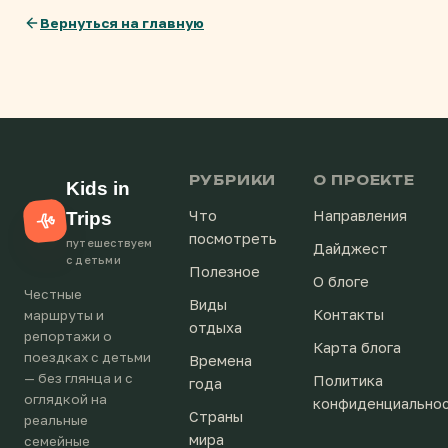
Вернуться на главную
РУБРИКИ
О ПРОЕКТЕ
Kids in
Что
Направления
Trips
посмотреть
путешествуем
Дайджест
с детьми
Полезное
О блоге
Честные
Виды
Контакты
маршруты и
отдыха
репортажи о
Карта блога
поездках с детьми
Времена
— без глянца и с
Политика
года
оглядкой на
конфиденциально
Страны
реальные
мира
семейные