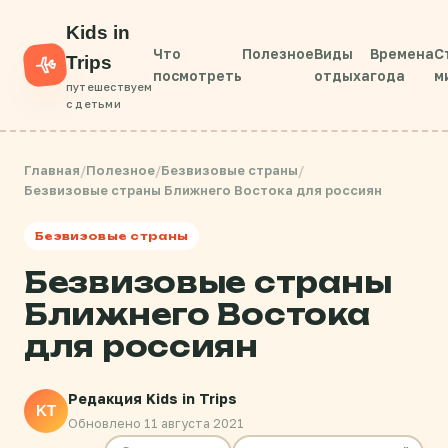
Kids in
Что
Полезное
Виды
Времена
С
Trips
посмотреть
отдыха
года
м
путешествуем
с детьми
Главная
/
Полезное
/
Безвизовые страны
/
Безвизовые страны Ближнего Востока для россиян
Безвизовые страны
Безвизовые страны
Ближнего Востока
для россиян
Редакция Kids in Trips
KT
Обновлено 11 августа 2021