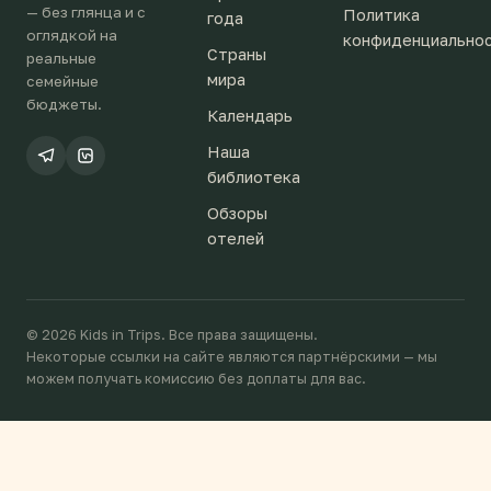
— без глянца и с
Политика
года
оглядкой на
конфиденциально
Страны
реальные
мира
семейные
бюджеты.
Календарь
Наша
библиотека
Обзоры
отелей
© 2026 Kids in Trips. Все права защищены.
Некоторые ссылки на сайте являются партнёрскими — мы
можем получать комиссию без доплаты для вас.