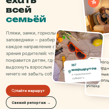
ехать
всей
семьёй
Пляжи, замки, горнолыжки и
заповедники — разбираем
каждое направление с точки
зрения родителей: что
понравится детям, где
387
выдохнуть взрослым и как
маршрутов
ничего не забыть собрать.
и продолжаем
собирать
Найти маршрут
Свежий репортаж →