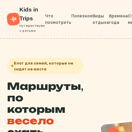
Kids in
Что
Полезное
Виды
Времена
С
Trips
посмотреть
отдыха
года
м
путешествуем
с детьми
Блог для семей, которые не
сидят на месте
Маршруты,
по
которым
весело