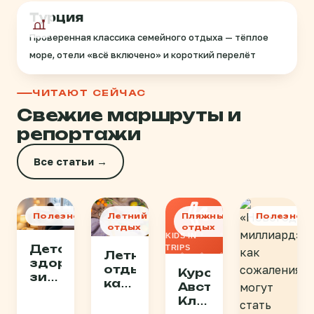
Турция
Проверенная классика семейного отдыха — тёплое
море, отели «всё включено» и короткий перелёт
ЧИТАЮТ СЕЙЧАС
Свежие маршруты и
репортажи
Все статьи →
Полезное
Летний
Пляжный
Полезное
отдых
отдых
KIDS IN
Детское
TRIPS
Летний
здоровье
отдых:
Курорты
зимой
как
Австрии:
2025:
выбрать
Клопайнер
как
свой