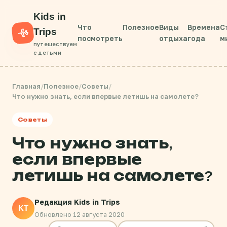
Kids in
Что
Полезное
Виды
Времена
С
Trips
посмотреть
отдыха
года
м
путешествуем
с детьми
Главная
/
Полезное
/
Советы
/
Что нужно знать, если впервые летишь на самолете?
Советы
Что нужно знать,
если впервые
летишь на самолете?
Редакция Kids in Trips
KT
Обновлено 12 августа 2020