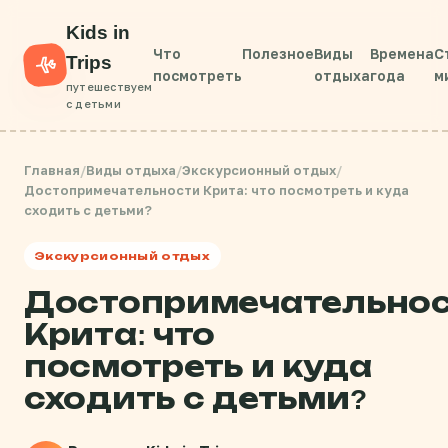
Kids in
Что
Полезное
Виды
Времена
С
Trips
посмотреть
отдыха
года
м
путешествуем
с детьми
Главная
/
Виды отдыха
/
Экскурсионный отдых
/
Достопримечательности Крита: что посмотреть и куда
сходить с детьми?
Экскурсионный отдых
Достопримечательно
Крита: что
посмотреть и куда
сходить с детьми?