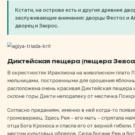
Кстати, на острове есть и другие древние дв
заслуживающие внимания: дворцы Фестос и Аг
дворец и Закрос.
Диктейская пещера (пещера Зевса
В окрестностях Ираклиона на живописном плато 
мельницами, построенными для орошения яблочны
расположена очень красивая Диктейская пещера 
склоне горы Дикти неподалеку от местечка Психр
Согласно преданиям, именно в ней когда-то появи
громовержец. Здесь Рея – его мать – спрятала ма
отца Бога Кроноса и спасла его от верной гибели
местом культовых обрядов. Сюда богине Рее и бо