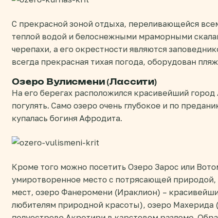
С прекрасной зоной отдыха, переливающейся все
теплой водой и белоснежными мраморными скалам
черепахи, а его окрестности являются заповеднико
всегда прекрасная тихая погода, оборудован пляж
Озеро Вулисмени (Лассити)
На его берегах расположился красивейший город 
погулять. Само озеро очень глубокое и по предани
купалась богиня Афродита.
Кроме того можно посетить Озеро Зарос или Вото
умиротворенное место с потрясающей природой,
мест, озеро Фанеромени (Ираклион) – красивейш
любителям природной красоты), озеро Махерида 
полуострове Акротири в карстовом разломе. Обра