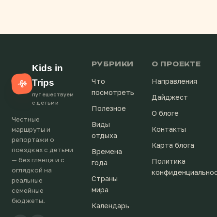
РУБРИКИ
О ПРОЕКТЕ
Kids in
Что
Направления
Trips
посмотреть
путешествуем
Дайджест
с детьми
Полезное
О блоге
Честные
Виды
Контакты
маршруты и
отдыха
репортажи о
Карта блога
поездках с детьми
Времена
— без глянца и с
Политика
года
оглядкой на
конфиденциально
Страны
реальные
мира
семейные
бюджеты.
Календарь