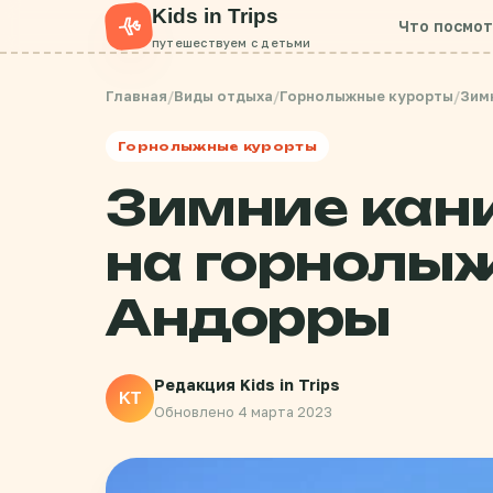
Kids in Trips
Что посмо
путешествуем с детьми
Главная
/
Виды отдыха
/
Горнолыжные курорты
/
Зим
Горнолыжные курорты
Зимние кан
на горнолы
Андорры
Редакция Kids in Trips
KT
Обновлено 4 марта 2023