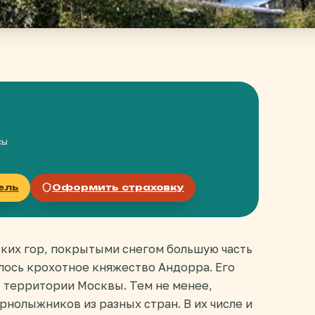
сы
ель
Оформить страховку
ких гор, покрытыми снегом большую часть
лось крохотное княжество Андорра. Его
т территории Москвы. Тем не менее,
нолыжников из разных стран. В их числе и