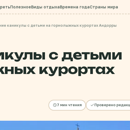
треть
Полезное
Виды отдыха
Времена года
Страны мира
ние каникулы с детьми на горнолыжных курортах Андорры
икулы с детьми
жных курортах
7 мин чтения
Проверено редак