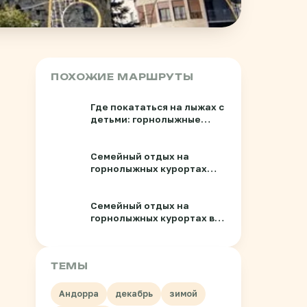
ПОХОЖИЕ МАРШРУТЫ
Где покататься на лыжах с
детьми: горнолыжные
курорты России
Семейный отдых на
горнолыжных курортах
Германии и Словении
Семейный отдых на
горнолыжных курортах в
Швейцарских Альпах
ТЕМЫ
Андорра
декабрь
зимой