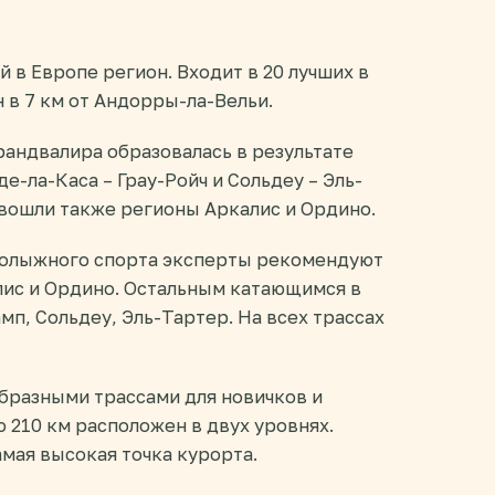
 в Европе регион. Входит в 20 лучших в
в 7 км от Андорры-ла-Вельи.
рандвалира образовалась в результате
-ла-Каса – Грау-Ройч и Сольдеу – Эль-
в вошли также регионы Аркалис и Ордино.
олыжного спорта эксперты рекомендуют
алис и Ордино. Остальным катающимся в
п, Сольдеу, Эль-Тартер. На всех трассах
бразными трассами для новичков и
210 км расположен в двух уровнях.
амая высокая точка курорта.