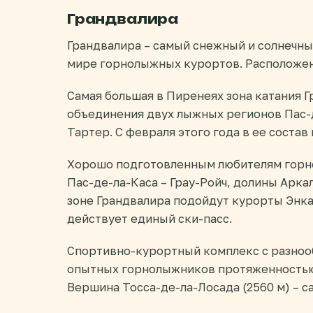
Грандвалира
Грандвалира – самый снежный и солнечный
мире горнолыжных курортов. Расположен 
Самая большая в Пиренеях зона катания Г
объединения двух лыжных регионов Пас-де
Тартер. С февраля этого года в ее соста
Хорошо подготовленным любителям горн
Пас-де-ла-Каса – Грау-Ройч, долины Арк
зоне Грандвалира подойдут курорты Энкам
действует единый ски-пасс.
Спортивно-курортный комплекс с разноо
опытных горнолыжников протяженностью 
Вершина Тосса-де-ла-Лосада (2560 м) – с