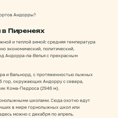
рортов Андорры?
 в Пиренеях
ежной и теплой зимой: средняя температура
нно экономический, политический,
од Андорра-ла-Велья с прекрасным
ра и Вальнорд, с протяженностью лыжных
65 гор, окружающих Андорру с севера,
Пик Кома-Педроса (2946 м).
рнолыжными школами. Сюда охотно едут
 лучших в мире горнолыжных школ или
здесь можно с декабря по апрель.