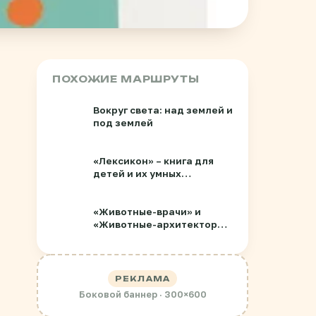
ПОХОЖИЕ МАРШРУТЫ
Вокруг света: над землей и
под землей
«Лексикон» – книга для
детей и их умных
родителей
«Животные-врачи» и
«Животные-архитекторы»:
книги для юных зоологов
РЕКЛАМА
Боковой баннер · 300×600