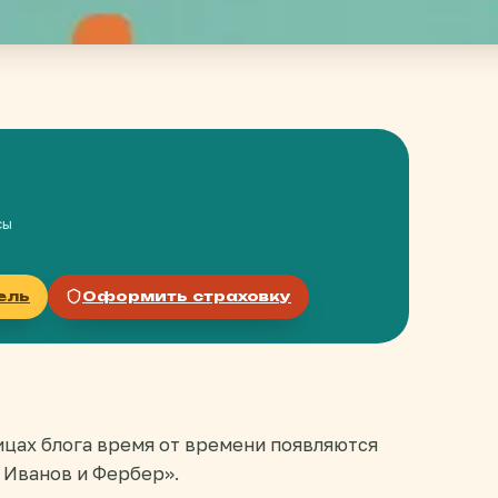
сы
ель
Оформить страховку
ницах блога время от времени появляются
 Иванов и Фербер».