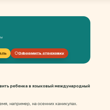
сы
ель
Оформить страховку
равить ребенка в языковый международный
емя, например, на осенних каникулах.