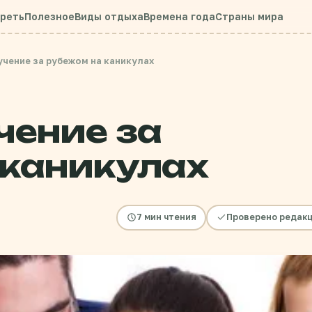
треть
Полезное
Виды отдыха
Времена года
Страны мира
учение за рубежом на каникулах
чение за
 каникулах
7 мин чтения
Проверено редак