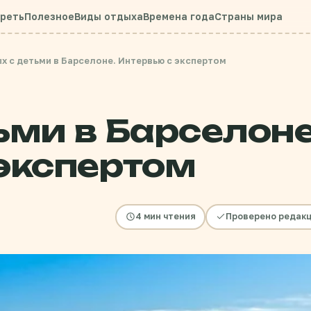
треть
Полезное
Виды отдыха
Времена года
Страны мира
х с детьми в Барселоне. Интервью с экспертом
ьми в Барселоне
экспертом
4 мин чтения
Проверено редак