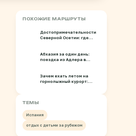
ПОХОЖИЕ МАРШРУТЫ
Достопримечательности
Северной Осетии: где
побывать и что
посмотреть
Абхазия за один день:
поездка из Адлера в
солнечную и
гостеприимную «Страну
души»
Зачем ехать летом на
горнолыжный курорт:
экскурсионный маршрут
Адлер – Красная Поляна
ТЕМЫ
Испания
отдых с детьми за рубежом