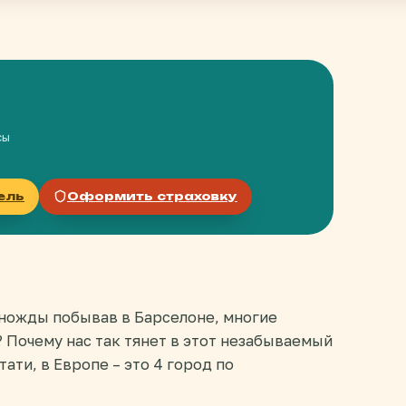
сы
ель
Оформить страховку
иножды побывав в Барселоне, многие
? Почему нас так тянет в этот незабываемый
ти, в Европе – это 4 город по