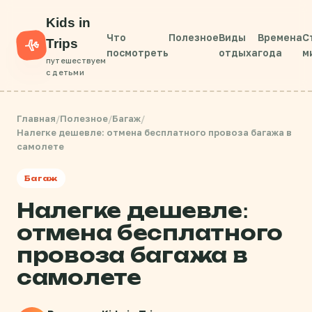
Kids in
Что
Полезное
Виды
Времена
С
Trips
посмотреть
отдыха
года
м
путешествуем
с детьми
Главная
/
Полезное
/
Багаж
/
Налегке дешевле: отмена бесплатного провоза багажа в
самолете
Багаж
Налегке дешевле:
отмена бесплатного
провоза багажа в
самолете