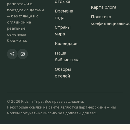
отдыха
репортажи о
Карта блога
поездках с детьми
Времена
— без глянца и с
Политика
года
оглядкой на
конфиденциально
Страны
реальные
мира
семейные
бюджеты.
Календарь
Наша
библиотека
Обзоры
отелей
© 2026 Kids in Trips. Все права защищены.
Некоторые ссылки на сайте являются партнёрскими — мы
можем получать комиссию без доплаты для вас.