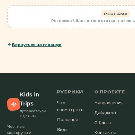
РЕКЛАМА
Рекламный блок в теле статьи · нативн
Вернуться на главную
РУБРИКИ
О ПРОЕКТЕ
Kids in
Что
Направления
Trips
посмотреть
путешествуем
Дайджест
с детьми
Полезное
О блоге
Честные
Виды
Контакты
маршруты и