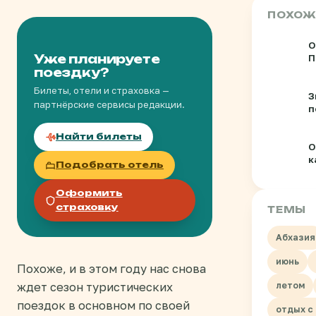
ПОХОЖ
О
Уже планируете
П
поездку?
д
Билеты, отели и страховка —
З
партнёрские сервисы редакции.
п
б
с
Найти билеты
О
к
Подобрать отель
к
Оформить
страховку
ТЕМЫ
Абхазия
июнь
Похоже, и в этом году нас снова
ждет сезон туристических
летом
поездок в основном по своей
отдых с