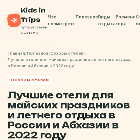
Kids in
Что
Полезное
Виды
Времена
С
Trips
посмотреть
отдыха
года
м
путешествуем
с детьми
Главная
/
Полезное
/
Обзоры отелей
/
Лучшие отели для майских праздников и летнего отдыха
в России и Абхазии в 2022 году
Обзоры отелей
Лучшие отели для
майских праздников
и летнего отдыха в
России и Абхазии в
2022 году