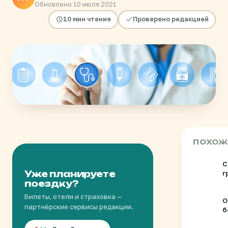
Обновлено 10 июля 2021
10 мин чтения
Проверено редакцией
ПОХОЖ
С
Уже планируете
г
поездку?
и
Билеты, отели и страховка —
О
партнёрские сервисы редакции.
б
г