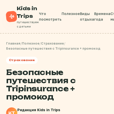
Kids in
Что
Полезное
Виды
Времена
С
Trips
посмотреть
отдыха
года
м
путешествуем
с детьми
Главная
/
Полезное
/
Страхование
/
Безопасные путешествия с Tripinsurance + промокод
Страхование
Безопасные
путешествия с
Tripinsurance +
промокод
Редакция Kids in Trips
KT