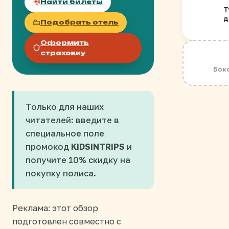
Найти билеты
Т
д
Подобрать отель
з
Оформить
страховку
Боко
Только для наших
читателей: введите в
специальное поле
промокод
KIDSINTRIPS
и
получите 10% скидку на
покупку полиса.
Реклама: этот обзор
подготовлен совместно с