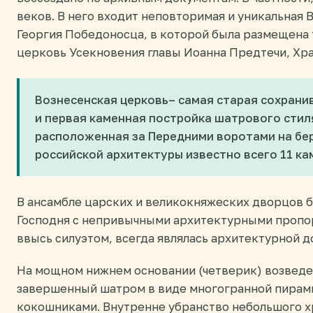
веков. В него входит неповторимая и уникальная 
Георгия Победоносца, в которой была размещена 
церковь Усекновения главы Иоанна Предтечи, Хр
Вознесенская церковь– самая старая сохрани
и первая каменная постройка шатрового стиля 
расположенная за Передними воротами на бер
российской архитектуры известно всего 11 к
В ансамбле царских и великокняжеских дворцов 
Господня с непривычными архитектурными пропо
ввысь силуэтом, всегда являлась архитектурной д
На мощном нижнем основании (четверик) возведе
завершенный шатром в виде многогранной пира
кокошниками. Внутренне убранство небольшого х