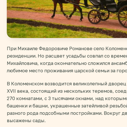
При Михаиле Федоровиче Романове село Коломенс
резиденции. Но расцвет усадьбы совпал со време
Михайловича, когда окончательно сложился ансамб
любимое место проживания царской семьи за гор
В Коломенском возводится великолепный дворец 
XVII века, состоящий из нескольких теремов, со
270 комнатами, с 3 тысячами окнами, над которы
башенки и башни, украшенные затейливой резьбой
разного рода подсобными постройками. Вокруг д
высажены сады.