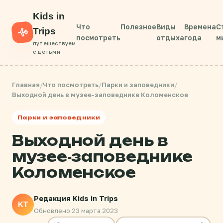
Kids in
Что
Полезное
Виды
Времена
С
Trips
посмотреть
отдыха
года
м
путешествуем
с детьми
Главная
/
Что посмотреть
/
Парки и заповедники
/
Выходной день в музее-заповеднике Коломенское
Парки и заповедники
Выходной день в
музее-заповеднике
Коломенское
Редакция Kids in Trips
KT
Обновлено 23 марта 2023