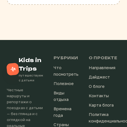
РУБРИКИ
О ПРОЕКТЕ
Kids in
Trips
Что
Направления
посмотреть
путешествуем
Дайджест
с детьми
Полезное
О блоге
Честные
Виды
Контакты
маршруты и
отдыха
репортажи о
Карта блога
поездках с детьми
Времена
— без глянца и с
Политика
года
оглядкой на
конфиденциально
Страны
реальные