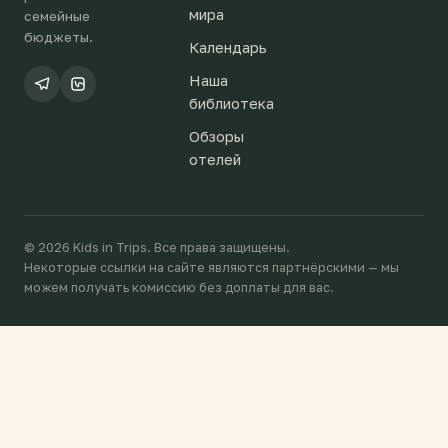
мира
семейные
бюджеты.
Календарь
Наша
библиотека
Обзоры
отелей
© 2026 Kids in Trips. Все права защищены.
Некоторые ссылки на сайте являются партнёрскими — мы
можем получать комиссию без доплаты для вас.