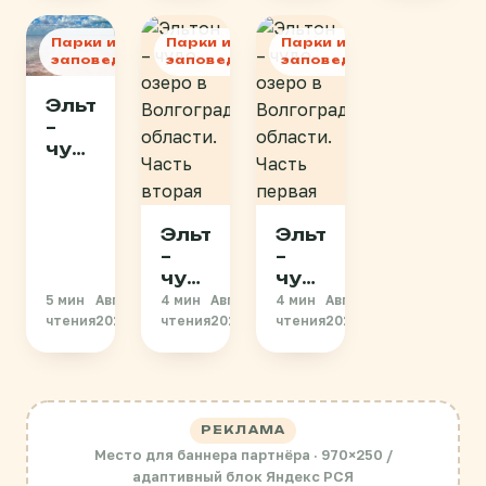
области.
области
Часть
Часть
пятая
четверт
Парки и
Парки и
Парки и
заповедники
заповедники
заповедники
Эльтон
–
чудо-
озеро
в
Волгоградской
Эльтон
Эльтон
области.
–
–
Часть
чудо-
чудо-
третья
озеро
озеро
5 мин
Август
4 мин
Август
4 мин
Август
в
в
чтения
2013
чтения
2013
чтения
2013
Волгоградской
Волгоградской
области.
области.
Часть
Часть
вторая
первая
РЕКЛАМА
Место для баннера партнёра · 970×250 /
адаптивный блок Яндекс РСЯ