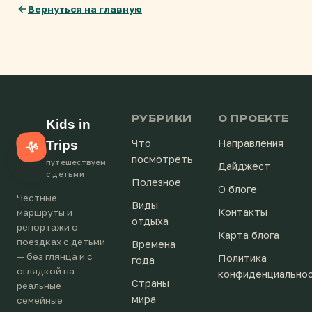
Вернуться на главную
РУБРИКИ
О ПРОЕКТЕ
Kids in
Что
Направления
Trips
посмотреть
путешествуем
Дайджест
с детьми
Полезное
О блоге
Честные
Виды
Контакты
маршруты и
отдыха
репортажи о
Карта блога
поездках с детьми
Времена
— без глянца и с
Политика
года
оглядкой на
конфиденциально
Страны
реальные
мира
семейные