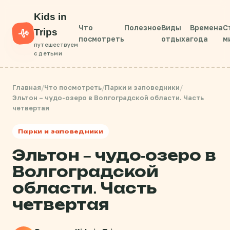
Kids in
Что
Полезное
Виды
Времена
С
Trips
посмотреть
отдыха
года
м
путешествуем
с детьми
Главная
/
Что посмотреть
/
Парки и заповедники
/
Эльтон – чудо-озеро в Волгоградской области. Часть
четвертая
Парки и заповедники
Эльтон – чудо-озеро в
Волгоградской
области. Часть
четвертая