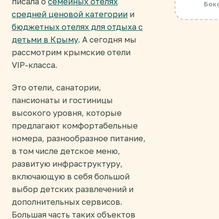
писала о
семейных отелях
Боко
средней ценовой категории
и
бюджетных отелях для отдыха с
детьми в Крыму
. А сегодня мы
рассмотрим крымские отели
VIP-класса.
Это отели, санатории,
пансионаты и гостиницы
высокого уровня, которые
предлагают комфортабельные
номера, разнообразное питание,
в том числе детское меню,
развитую инфраструктуру,
включающую в себя большой
выбор детских развлечений и
дополнительных сервисов.
Большая часть таких объектов