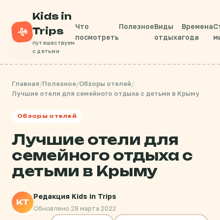
Kids in
Что
Полезное
Виды
Времена
С
Trips
посмотреть
отдыха
года
м
путешествуем
с детьми
Главная
/
Полезное
/
Обзоры отелей
/
Лучшие отели для семейного отдыха с детьми в Крыму
Обзоры отелей
Лучшие отели для
семейного отдыха с
детьми в Крыму
Редакция Kids in Trips
KT
Обновлено 28 марта 2022