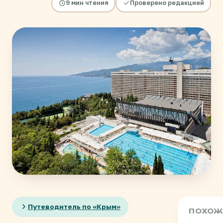
9 мин чтения
Проверено редакцией
Путеводитель по «Крым»
ПОХОЖ