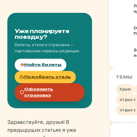
Л
п
о
в
О
Уже планируете
П
поездку?
д
Билеты, отели и страховка —
З
партнёрские сервисы редакции.
п
б
Найти билеты
с
Подобрать отель
ТЕМЫ
Оформить
Крым
страховку
отдых с
отдых с
Здравствуйте, друзья! В
предыдущих статьях я уже