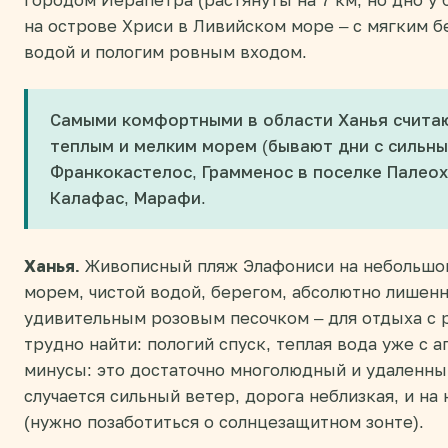
городом Иерапетра (растянуты на 7 км, но дно у
на острове Хриси в Ливийском море – с мягким 
водой и пологим ровным входом.
Самыми комфортными в области Ханья считаю
теплым и мелким морем (бывают дни с сильны
Франкокастелос, Грамменос в поселке Палеох
Калафас, Марафи.
Ханья.
Живописный пляж Элафониси на небольшом
морем, чистой водой, берегом, абсолютно лишенн
удивительным розовым песочком – для отдыха с 
трудно найти: пологий спуск, теплая вода уже с а
минусы: это достаточно многолюдный и удаленны
случается сильный ветер, дорога неблизкая, и на
(нужно позаботиться о солнцезащитном зонте).