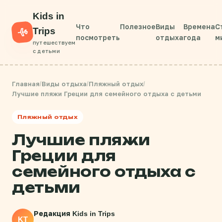
Kids in
Что
Полезное
Виды
Времена
С
Trips
посмотреть
отдыха
года
м
путешествуем
с детьми
Главная
/
Виды отдыха
/
Пляжный отдых
/
Лучшие пляжи Греции для семейного отдыха с детьми
Пляжный отдых
Лучшие пляжи
Греции для
семейного отдыха с
детьми
Редакция Kids in Trips
KT