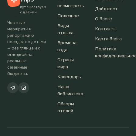
посмотреть
путешествуем
Дайджест
с детьми
Полезное
О блоге
Честные
Виды
Контакты
маршруты и
отдыха
репортажи о
Карта блога
поездках с детьми
Времена
— без глянца и с
Политика
года
оглядкой на
конфиденциально
Страны
реальные
мира
семейные
бюджеты.
Календарь
Наша
библиотека
Обзоры
отелей