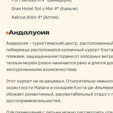
Port Benidorm 4* (Бенидорм)
Gran Hotel Sol y Mar 4* (Кальпе)
Kaktus Albir 4* (Алтея).
Андалусия
Андалусия – туристический центр, расположенный
побережье расположился солнечный курорт Коста
пляжами, защищенными горами от холодных ветро
теплым морем (сезон начинается рано и длится д
экскурсионными возможностями.
Этот курорт не из дешевых. Относительно невыс
окрестности Малаги и соседняя Коста-де-Альмерия
обожает романтичный, респектабельный отдых с
достопримечательностей.
Для размещения с детьми можно рассмотреть отели