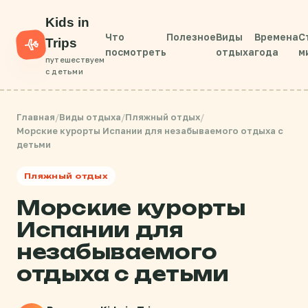
Kids in
Что
Полезное
Виды
Времена
С
Trips
посмотреть
отдыха
года
м
путешествуем
с детьми
Главная
/
Виды отдыха
/
Пляжный отдых
/
Морские курорты Испании для незабываемого отдыха с
детьми
Пляжный отдых
Морские курорты
Испании для
незабываемого
отдыха с детьми