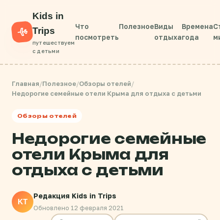
Kids in
Что
Полезное
Виды
Времена
С
Trips
посмотреть
отдыха
года
м
путешествуем
с детьми
Главная
/
Полезное
/
Обзоры отелей
/
Недорогие семейные отели Крыма для отдыха с детьми
Обзоры отелей
Недорогие семейные
отели Крыма для
отдыха с детьми
Редакция Kids in Trips
KT
Обновлено 12 февраля 2021