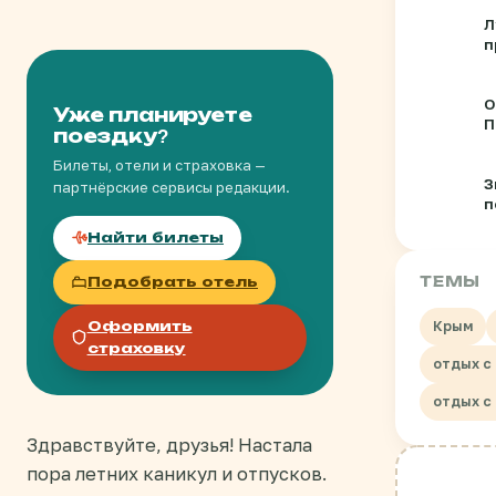
Л
п
о
в
О
Уже планируете
П
поездку?
д
Билеты, отели и страховка —
З
партнёрские сервисы редакции.
п
б
Найти билеты
с
ТЕМЫ
Подобрать отель
Крым
Оформить
страховку
отдых с
отдых с
Здравствуйте, друзья! Настала
пора летних каникул и отпусков.