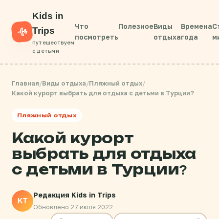
Kids in
Что
Полезное
Виды
Времена
С
Trips
посмотреть
отдыха
года
м
путешествуем
с детьми
Главная
/
Виды отдыха
/
Пляжный отдых
/
Какой курорт выбрать для отдыха с детьми в Турции?
Пляжный отдых
Какой курорт
выбрать для отдыха
с детьми в Турции?
Редакция Kids in Trips
KT
Обновлено 27 июля 2022