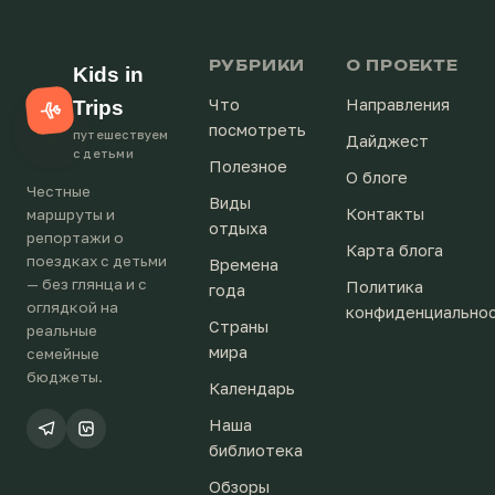
РУБРИКИ
О ПРОЕКТЕ
Kids in
Что
Направления
Trips
посмотреть
путешествуем
Дайджест
с детьми
Полезное
О блоге
Честные
Виды
Контакты
маршруты и
отдыха
репортажи о
Карта блога
поездках с детьми
Времена
— без глянца и с
Политика
года
оглядкой на
конфиденциально
Страны
реальные
мира
семейные
бюджеты.
Календарь
Наша
библиотека
Обзоры