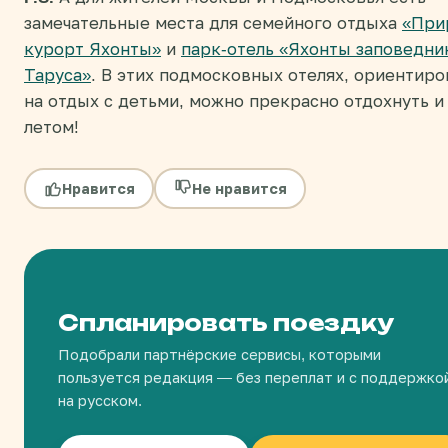
замечательные места для семейного отдыха
«При
курорт Яхонты»
и
парк-отель «Яхонты заповедни
Таруса»
. В этих подмосковных отелях, ориентир
на отдых с детьми, можно прекрасно отдохнуть и 
летом!
Нравится
Не нравится
Спланировать поездку
Подобрали партнёрские сервисы, которыми
пользуется редакция — без переплат и с поддержко
на русском.