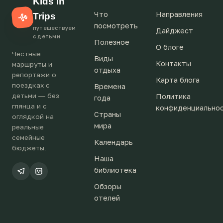
Kids in
Что
Направления
Trips
посмотреть
путешествуем
Дайджест
с детьми
Полезное
О блоге
Честные
Виды
Контакты
маршруты и
отдыха
репортажи о
Карта блога
поездках с
Времена
детьми — без
Политика
года
глянца и с
конфиденциально
Страны
оглядкой на
мира
реальные
семейные
Календарь
бюджеты.
Наша
библиотека
Обзоры
отелей