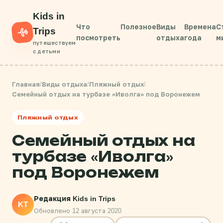
Kids in
Что
Полезное
Виды
Времена
С
Trips
посмотреть
отдыха
года
м
путешествуем
с детьми
Главная
/
Виды отдыха
/
Пляжный отдых
/
Семейный отдых на турбазе «Иволга» под Воронежем
Пляжный отдых
Семейный отдых на
турбазе «Иволга»
под Воронежем
Редакция Kids in Trips
KT
Обновлено 12 августа 2020